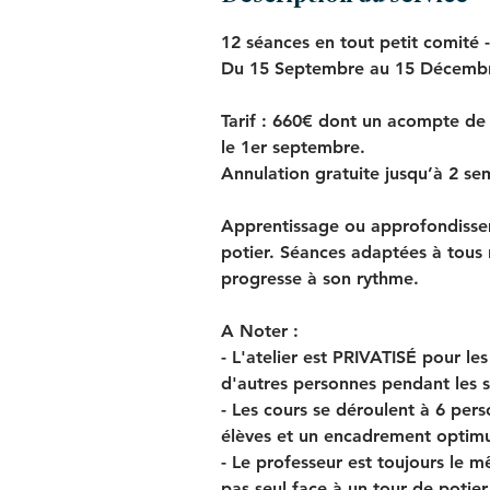
e
12 séances en tout petit comité
n
Du 15 Septembre au 15 Décembre 
c
e
Tarif : 660€ dont un acompte de 3
l
le 1er septembre.
e
Annulation gratuite jusqu’à 2 se
1
5
Apprentissage ou approfondissem
s
potier. Séances adaptées à tous
e
progresse à son rythme.
p
t
A Noter :
.
- L'atelier est PRIVATISÉ pour le
d'autres personnes pendant les 
- Les cours se déroulent à 6 pe
élèves et un encadrement optimum
- Le professeur est toujours le m
pas seul face à un tour de potier