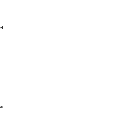
rd
se