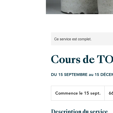
Ce service est complet.
Cours de 
DU 15 SEPTEMBRE au 15 DÉCEMBRE
660
euros
Commence le 15 sept.
C
6
o
m
m
Description du service