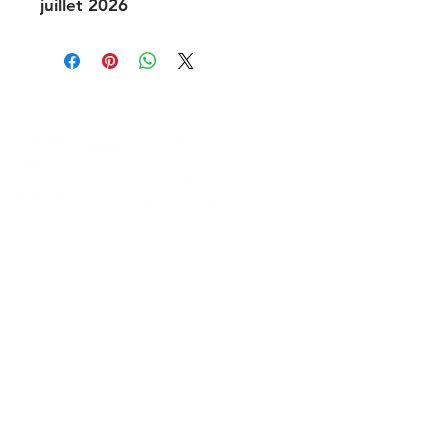
juillet 2026
132 Boulevard Pereire,
75017 Paris
atelier@573degres.com
06 60 61 39 39